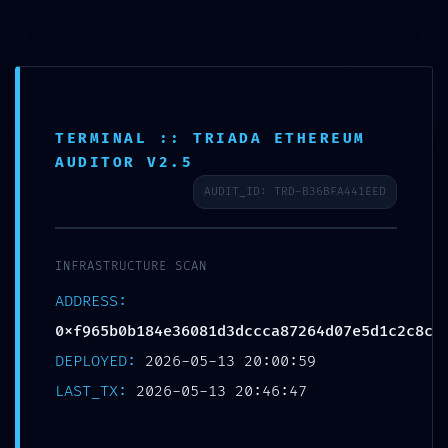
Ir
0
al
contenido
TERMINAL :: TRIADA ETHEREUM
VULNERABILITY TRACE:
AUDITOR V2.5
Vulnerability Trace
AUDIT_ID: TRD-B36BFA441EED
0xf965b0b184e36081d3dcc
ca87264d07e5d1c2c8c:
INFRASTRUCTURE SCAN
Internal Debugging Gate
ADDRESS:
0xf965b0b184e36081d3dccca87264d07e5d1c2c8c
Por
pablo
/
13/05/2026
DEPLOYED:
2026-05-13 20:00:59
LAST_TX:
2026-05-13 20:46:47
ANTERIOR
SIGUIENTE