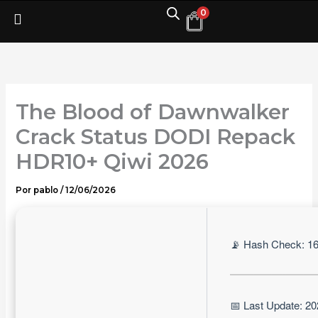
Ir
0
al
contenido
The Blood of Dawnwalker
Crack Status DODI Repack
HDR10+ Qiwi 2026
Por
pablo
/
12/06/2026
📡 Hash Check: 
📅 Last Update: 2