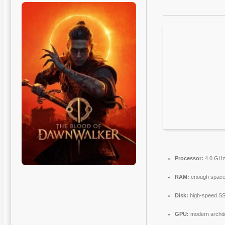
Processor:
4.0 GH
RAM:
enough space
Disk:
high-speed S
GPU:
modern archit