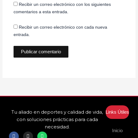
Recibir un correo electrónico con los siguientes
comentarios a esta entrada.
Recibir un correo electrónico con cada nueva
entrada.
Tu aliado en deportes y calidad de vida,
Links Útiles
con soluciones prácticas para cada
necesidad.
Inicio
F
I
W