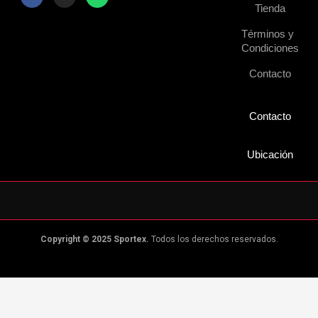
a
n
h
Tienda
c
s
a
e
t
t
Términos y
b
a
s
o
g
a
Condiciones
o
r
p
k
a
p
Contacto
m
Contacto
Ubicación
Copyright © 2025 Sportex.
Todos los derechos reservados.