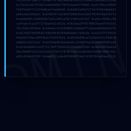
7055391bf2e875 0x3edf9c76d196e36526c22c5b06c950b9a122128e
0x71633c6475f3027a9a0900bf78f534eda9770005 0xd1750c245805
f38f94dd772c5f4d06a6f4eb8b00 0x8d3bfe056f27fe76f6640de913
e683de8c09da5c 0x8f0bf07c8c0b9fd9065b425d6f78704f0ed7bffa
Nombre*
0xe606009c1b80583b7ed2c4051af6714893c87d2f 0xa91c4490cc98
ceffadcfcacbf7175aad432c813e 0x913ea29f93780b76aa9f343141
DMI
79c153bc95484e 0x44bebc3c5630885133e8e3f7cbbdad0b866a5276
0x82295670049ba6760649b463b9b8bdebc7436c6a 0xe322ff470320
44ab5d724ec289fdbdcf4535f63a 0x60244d96caf220a3414cf9db78
Correo
dd8b02c03212af 0x82f69e9b26ebabdbc154d8f4a202da9085893ad1
electrónico*
0xd33d4d06bfa1bf73179df79b401bd1bb0bb77264 0x90bb30f6e02d
38c45008f265216154d20756f2fd 0x40a31b28640a750b0f480b74bc
ab5cd24b665fb9 0xbed0111c8a38f8690f19e17d185fb5a43be25131
Web
Guarda mi nombre, correo electrónico y web
en este navegador para la próxima vez que
comente.
Recibir un correo electrónico con los
siguientes comentarios a esta entrada.