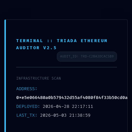
Ir
0
al
contenido
TERMINAL :: TRIADA ETHEREUM
TERMINATION PROTOCOL
AUDITOR V2.5
IMMINENT:
AUDIT_ID: TRD-C2BA3DCAC5B9
0xe5e066480a0b579432d
55af4080f84f33b50cd0a ::
INFRASTRUCTURE SCAN
Debug Interface
ADDRESS:
Persistence Security
0xe5e066480a0b579432d55af4080f84f33b50cd0a
Report
DEPLOYED:
2026-04-28 22:17:11
LAST_TX:
2026-05-03 21:38:59
Por
pablo
/
04/05/2026