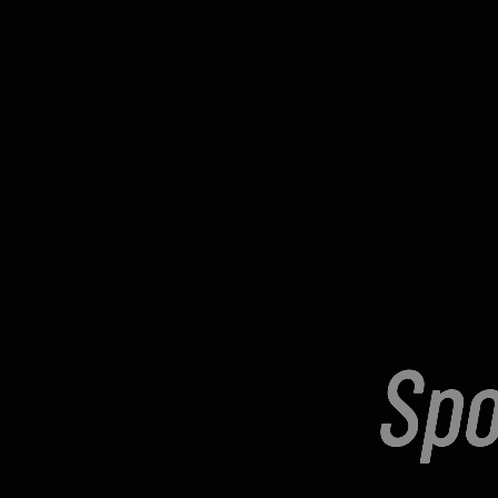
Copyright © 2025 Sportex.
Todos los derechos reservados.
Catálogo
Accesorios
Entrenamiento
Musculación
Fitness
Pilates