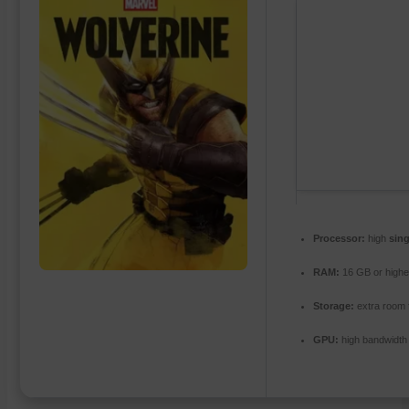
Processor:
high
sing
RAM:
16 GB or highe
Storage:
extra room 
GPU:
high bandwidt