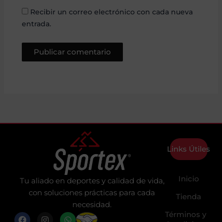
Recibir un correo electrónico con cada nueva
entrada.
Links Útiles
Inicio
Tu aliado en deportes y calidad de vida,
con soluciones prácticas para cada
Tienda
necesidad.
Términos y
F
I
W