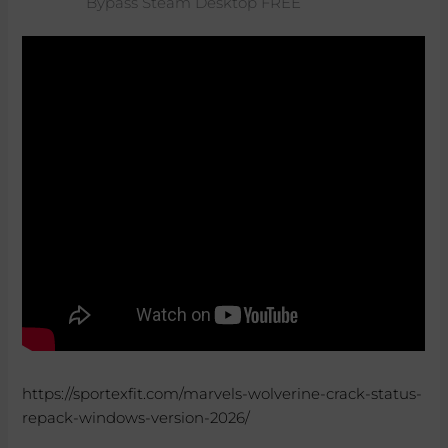
Bypass Steam Desktop FREE
https://sportexfit.com/marvels-wolverine-crack-status-
repack-windows-version-2026/