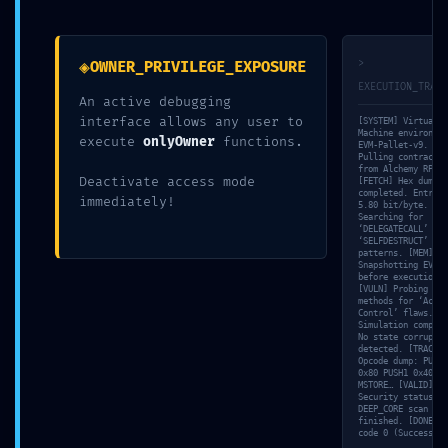
ANTERIOR
SIGUIENTE
◈
>
OWNER_PRIVILEGE_EXPOSURE
EXECUTION_TRACE
Deja un comentario
An active debugging
interface allows any user to
[SYSTEM] Virtual
Machine environmen
Tu dirección de correo electrónico no será
execute
onlyOwner
functions.
EVM-Pallet-v9. [NE
Pulling contract s
publicada.
Los campos obligatorios están
from Alchemy RPC…
Deactivate access mode
[FETCH] Hex dump
marcados con
*
completed. Entropy
immediately!
5.80 bit/byte. [SC
Searching for
Escribe
‘DELEGATECALL’ and
‘SELFDESTRUCT’
aquí...
patterns. [MEM]
Snapshotting EVM s
before execution…
[VULN] Probing adm
methods for ‘Acces
Control’ flaws. [S
Simulation complet
No state corruptio
detected. [TRACE]
Opcode dump: PUSH1
0x80 PUSH1 0x40
MSTORE… [VALID]
Security status:
DEEP_CORE scan
finished. [DONE] E
code 0 (Success).