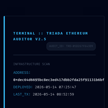
Ir
0
al
contenido
TERMINAL :: TRIADA ETHEREUM
EXPLOIT WINDOW OPEN:
AUDITOR V2.5
Vulnerability Alert: Active
AUDIT_ID: TRD-05D267F643D9
Debug Mode Detected in
0xdec64d6695bc8ec3ed41
INFRASTRUCTURE SCAN
7dbb2fda25f91131b6bf
ADDRESS:
Contract
0xdec64d6695bc8ec3ed417dbb2fda25f91131b6bf
DEPLOYED:
2026-05-14 07:25:47
Por
pablo
/
14/05/2026
LAST_TX:
2026-05-14 08:52:59