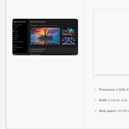
Processor:
1 GHz C
RAM:
4 GB for tools
Disk space:
64 GB for