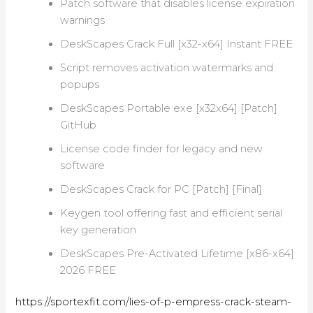
Patch software that disables license expiration
warnings
DeskScapes Crack Full [x32-x64] Instant FREE
Script removes activation watermarks and
popups
DeskScapes Portable exe [x32x64] [Patch]
GitHub
License code finder for legacy and new
software
DeskScapes Crack for PC [Patch] [Final]
Keygen tool offering fast and efficient serial
key generation
DeskScapes Pre-Activated Lifetime [x86-x64]
2026 FREE
https://sportexfit.com/lies-of-p-empress-crack-steam-