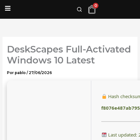
Ir
0
al
contenido
DeskScapes Full-Activated
Windows 10 Latest
Por
pablo
/
27/06/2026
Hash checksu
f8076e487ab795
Last updated: