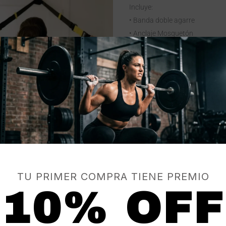
Incluye:
• Banda doble agarre
• Anclaje Mosquetón
• Anclaje para puerta
• Guía de Usuario Libreta
• Bolso para transportar
• DVD
Trx
Original
Pro
Consulta
Bandas
De
Suspensión
cantidad
TU PRIMER COMPRA TIENE PREMIO
10% OFF