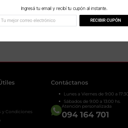
Ingresá tu email y recibí tu cupón al instante.
rreo
RECIBIR CUPÓN
ectrónico
AÑADIR AL CARRITO
Útiles
Contáctanos
Lunes a Viernes de 9:00 a 17:30
Sábados de 9:00 a 13:00 hs.
Atención personalizada
 y Condiciones
094 164 701
o