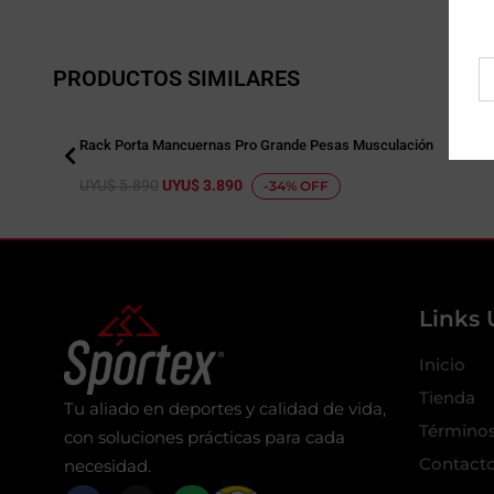
Co
PRODUCTOS SIMILARES
el
Rack Porta Mancuernas Pro Grande Pesas Musculación
E
E
UYU$
5.890
UYU$
3.890
-34% OFF
l
l
p
p
r
r
e
e
Links 
c
c
i
i
Inicio
o
o
Tienda
Tu aliado en deportes y calidad de vida,
o
a
Términos
con soluciones prácticas para cada
r
c
Contact
necesidad.
i
t
F
I
W