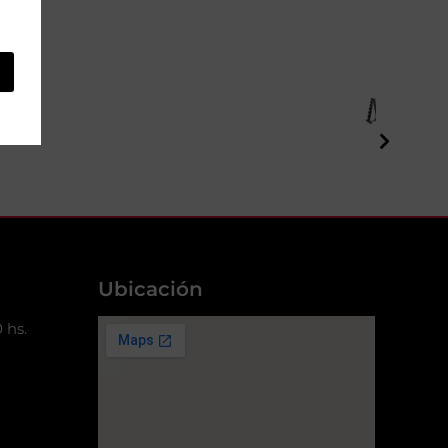
Tobi
UY
Ubicación
 hs.