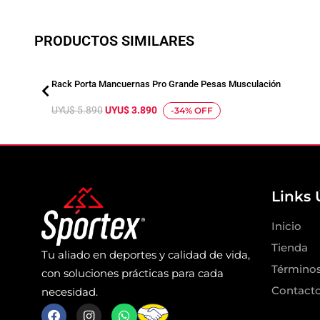
PRODUCTOS SIMILARES
Rack Porta Mancuernas Pro Grande Pesas Musculación
E
E
UYU$
5.890
UYU$
3.890
-34% OFF
l
l
p
p
r
r
e
e
Links 
c
c
i
i
Inicio
o
o
Tienda
Tu aliado en deportes y calidad de vida,
o
a
Términos
con soluciones prácticas para cada
r
c
Contact
necesidad.
i
t
F
I
W
g
u