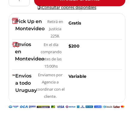
era:
es:
Elástica
Resistencia
UYU$
UYU$
Consultar colores disponibles
Set
890.
750.
X5
Pick Up en
Retirá en
Gratis
cantidad
Montevideo
Justicia
2258.
Envíos
En el día
$200
en
comprando
Montevideo
antes de las
15:00hs
Enviamos por
Envíos
Variable
Agencia a
a todo
coordinar con el
Uruguay
cliente.