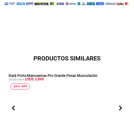
Proteína
Mini
Recipiente
cantidad
PRODUCTOS SIMILARES
AÑADIR AL CARRITO
Rack Porta Mancuernas Pro Grande Pesas Musculación
Cama
UYU$
3.890
UYU$
5.890
UYU$
E
E
-34% OFF
-1
l
l
p
p
r
r
e
e
c
c
i
i
o
o