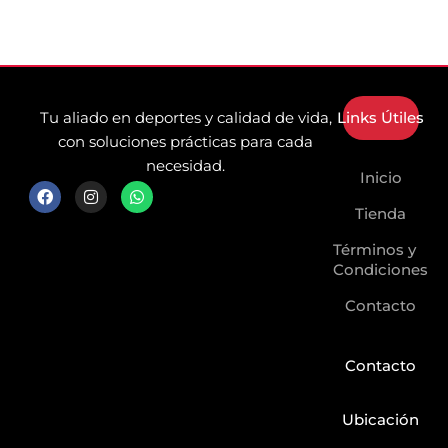
Tu aliado en deportes y calidad de vida,
Links Útiles
con soluciones prácticas para cada
necesidad.
Inicio
F
I
W
a
n
h
Tienda
c
s
a
e
t
t
Términos y
b
a
s
o
g
a
Condiciones
o
r
p
k
a
p
Contacto
m
Contacto
Ubicación