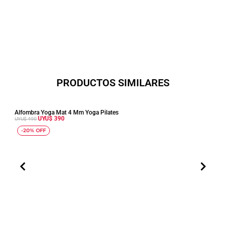
Entrenamiento
cantidad
PRODUCTOS SIMILARES
Alfombra Yoga Mat 4 Mm Yoga Pilates
Ladri
UYU$
390
UYU$
490
UYU$
E
E
-20% OFF
-2
l
l
p
p
r
r
e
e
c
c
i
i
o
o
o
a