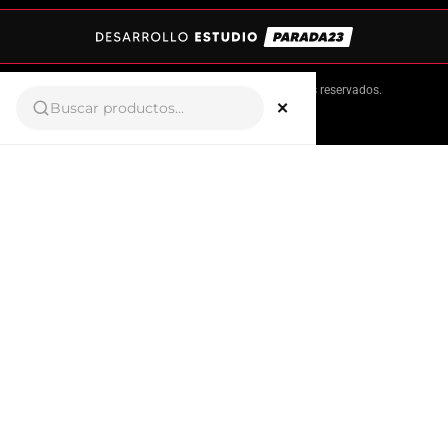
Copyright © 2025 Sportex.
Todos los derechos reservados.
×
TU PRIMER COMPRA TIENE PREMIO
10% OFF
Ingresá tu email y recibí tu cupón al instante.
Correo