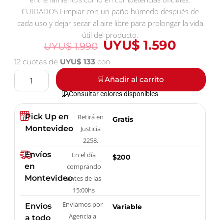
CUIDADOS Limpiar con un paño húmedo después de
cada uso y dejar secar al aire libre para prolongar la vida
útil del producto.
UYU$
1.590
UYU$
1.990
El
El
precio
precio
12 cuotas de
UYU$ 133
con
original
actual
Tibiales
Añadir al carrito
Pro
era:
es:
Canilleras
Consultar colores disponibles
UYU$
UYU$
Artes
1.990.
1.590.
Marciales
Pick Up en
Retirá en
Gratis
cantidad
Montevideo
Justicia
2258.
Envíos
En el día
$200
en
comprando
Montevideo
antes de las
15:00hs
Enviamos por
Envíos
Variable
Agencia a
a todo