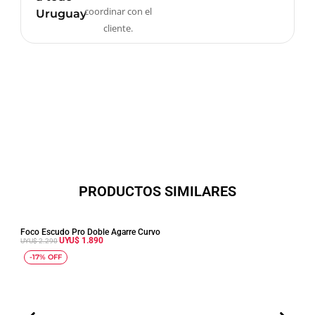
coordinar con el
Uruguay
cliente.
PRODUCTOS SIMILARES
Foco Escudo Pro Doble Agarre Curvo
Kit B
UYU$
1.890
UYU$
2.290
UYU$
E
E
-17% OFF
-1
l
l
p
p
r
r
e
e