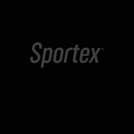
Textura opaca, agradable al tacto.
Letra grabada “Coffee”
Excelente Calidad.
Vaso
blanco
Negro
Térmico
Café
Portátil
Con
Tapa
380
Añadir al carrito
Ml
Consultar colores disponibles para este producto
Coffee
cantidad
PRODUCTOS SIMILARES